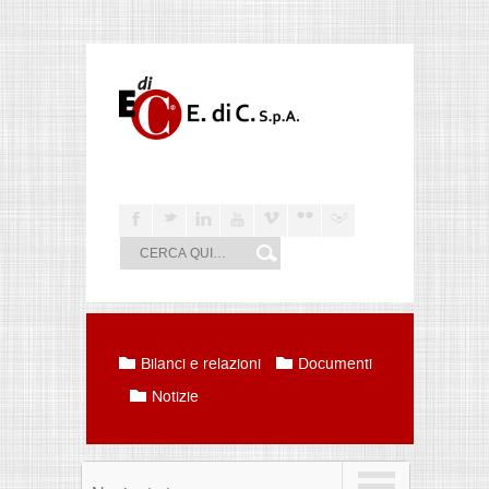
F
t
l
y
v
n
j
Bilanci e relazioni
Documenti
Notizie