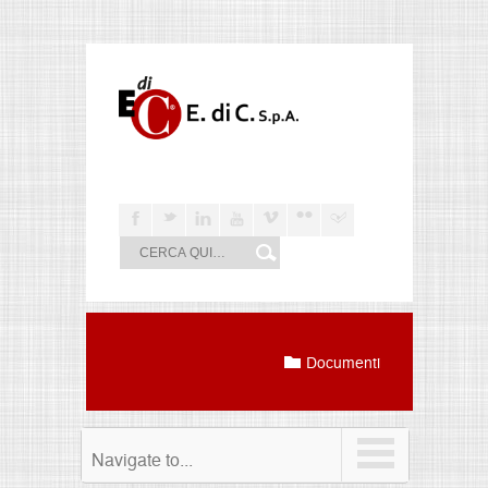
F
t
l
y
v
n
j
Documenti
Navigate to...